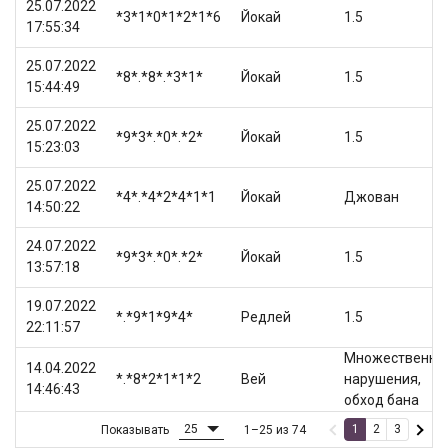
25.07.2022
*3*1*0*1*2*1*6
Йокай
1.5
17:55:34
25.07.2022
*8*.*8*.*3*1*
Йокай
1.5
15:44:49
25.07.2022
*9*3*.*0*.*2*
Йокай
1.5
15:23:03
25.07.2022
*4*.*4*2*4*1*1
Йокай
Джован
14:50:22
24.07.2022
*9*3*.*0*.*2*
Йокай
1.5
13:57:18
19.07.2022
*.*9*1*9*4*
Редлей
1.5
22:11:57
Множественны
14.04.2022
*.*8*2*1*1*2
Вей
нарушения,
14:46:43
обход бана
25
1
2
3
Показывать
1–25 из 74