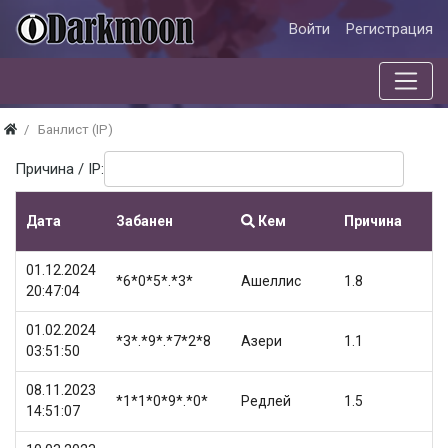
Войти
Регистрация
Банлист (IP)
Причина / IP:
Дата
Забанен
Кем
Причина
01.12.2024
*6*0*5*.*3*
Ашеллис
1.8
20:47:04
01.02.2024
*3*.*9*.*7*2*8
Азери
1.1
03:51:50
08.11.2023
*1*1*0*9*.*0*
Редлей
1.5
14:51:07