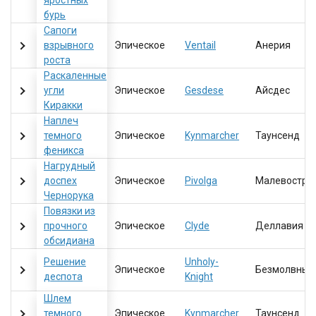
яростных
бурь
Сапоги
взрывного
Эпическое
Ventail
Анерия
роста
Раскаленные
угли
Эпическое
Gesdese
Айсдес
Киракки
Наплеч
темного
Эпическое
Kynmarcher
Таунсенд
феникса
Нагрудный
доспех
Эпическое
Pivolga
Малевостра
Чернорука
Повязки из
прочного
Эпическое
Clyde
Деллавия
обсидиана
Решение
Unholy-
Эпическое
Безмолвный
деспота
Knight
Шлем
темного
Эпическое
Kynmarcher
Таунсенд