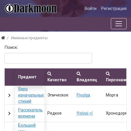
Войти
Регистрация
Именные предметы
Поиск:
Предмет
Качество
Владелец
Персонаж
Ядро
изначальных
Эпическое
Pivolga
Морга
стихий
Рассекатель
Редкое
!folvixi =(
Хронодорми
времени
Большой