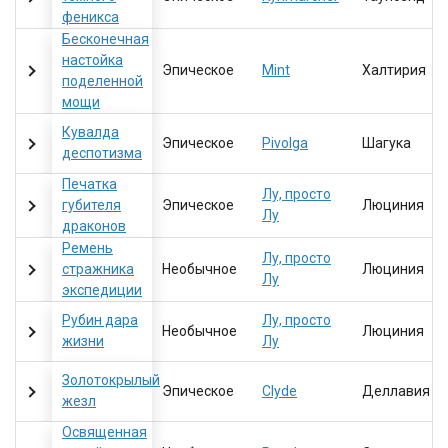
феникса
Бесконечная
настойка
Эпическое
Mint
Халтирия
поделенной
мощи
Кувалда
Эпическое
Pivolga
Шагука
деспотизма
Печатка
Лу, просто
губителя
Эпическое
Люциния
Лу
драконов
Ремень
Лу, просто
стражника
Необычное
Люциния
Лу
экспедиции
Рубин дара
Лу, просто
Необычное
Люциния
жизни
Лу
Золотокрылый
Эпическое
Clyde
Деллавия
жезл
Освященная