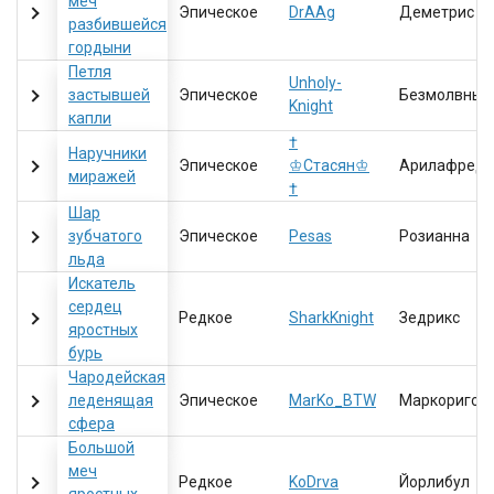
меч
Эпическое
DrAAg
Деметрис
разбившейся
гордыни
Петля
Unholy-
застывшей
Эпическое
Безмолвный
Knight
капли
†
Наручники
Эпическое
♔Стасян♔
Арилафреда
миражей
†
Шар
зубчатого
Эпическое
Pesas
Розианна
льда
Искатель
сердец
Редкое
SharkKnight
Зедрикс
яростных
бурь
Чародейская
леденящая
Эпическое
MarKo_BTW
Маркоригос
сфера
Большой
меч
Редкое
KoDrva
Йорлибул