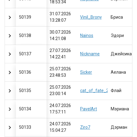
18:53:34
31.07.2026
50139
Vinil_Brony
Бриса
13:28:07
30.07.2026
50138
Nainos
Эдори
14:21:08
27.07.2026
50137
Nїckname
Джейсика
14:22:41
25.07.2026
50136
Sicker
Аелана
23:48:53
25.07.2026
50135
cat_of_fate_228
Флай
23:00:14
24.07.2026
50134
PavelArt
Мэриана
17:57:11
24.07.2026
50133
Ziro7
Дэрман
15:04:27